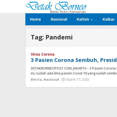
Lewati
ke
konten
Home
Nasional
Kaltim
Kalbar
Tag:
Pandemi
Virus Corona
3 Pasien Corona Sembuh, Presi
DETAKBORNEOPOST.COM, JAKARTA – 3 Pasien Corona S
ini, sudah ada lima pasien Covid-19 yang sudah semb
oleh
Berita
,
Nasional
Maret 17, 2020
Admin