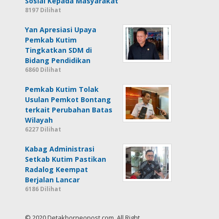
Sosial Kepada Masyarakat
8197 Dilihat
Yan Apresiasi Upaya
Pemkab Kutim
Tingkatkan SDM di
Bidang Pendidikan
6860 Dilihat
Pemkab Kutim Tolak
Usulan Pemkot Bontang
terkait Perubahan Batas
Wilayah
6227 Dilihat
Kabag Administrasi
Setkab Kutim Pastikan
Radalog Keempat
Berjalan Lancar
6186 Dilihat
© 2020 Detakborneopost.com, All Right