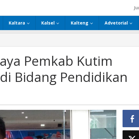
Ju
Kaltara
Kalsel
Kalteng
Advetorial
paya Pemkab Kutim
di Bidang Pendidikan