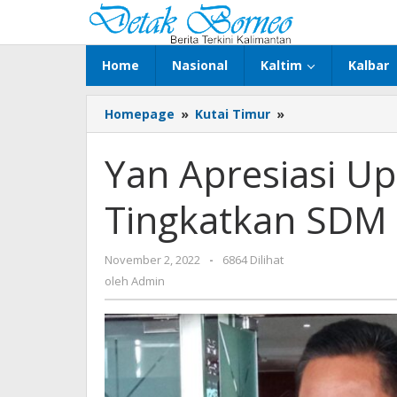
Lewati
ke
konten
Home
Nasional
Kaltim
Kalbar
Yan
Homepage
»
Kutai Timur
»
Apresiasi
Upaya
Yan Apresiasi U
Pemkab
Kutim
Tingkatkan SDM 
Tingkatkan
SDM
di
oleh
November 2, 2022
-
6864 Dilihat
Bidang
Admin
Pendidikan
oleh
Admin