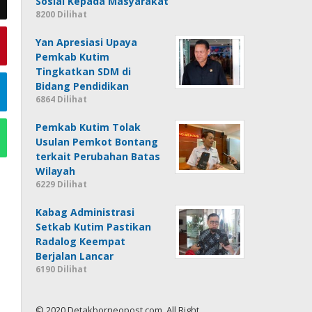
Sosial Kepada Masyarakat
8200 Dilihat
Yan Apresiasi Upaya
Pemkab Kutim
Tingkatkan SDM di
Bidang Pendidikan
6864 Dilihat
Pemkab Kutim Tolak
Usulan Pemkot Bontang
terkait Perubahan Batas
Wilayah
6229 Dilihat
Kabag Administrasi
Setkab Kutim Pastikan
Radalog Keempat
Berjalan Lancar
6190 Dilihat
© 2020 Detakborneopost.com, All Right