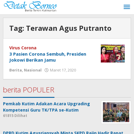
Lewati
ke
konten
Tag:
Terawan Agus Putranto
Virus Corona
3 Pasien Corona Sembuh, Presiden
Jokowi Berikan Jamu
oleh
Berita
,
Nasional
Maret 17, 2020
Admin
berita POPULER
Pemkab Kutim Adakan Acara Upgrading
Kompetensi Guru TK/TPA se-Kutim
61815 Dilihat
DPRD Kutim Agusriansyah Minta SKPD Rajin Hadir Rapat