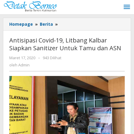
Lewati
ke
konten
Antisipasi
Homepage
»
Berita
»
Covid-
19,
Antisipasi Covid-19, Litbang Kalbar
Litbang
Siapkan Sanitizer Untuk Tamu dan ASN
Kalbar
Siapkan
oleh
Maret 17, 2020
-
943 Dilihat
Sanitizer
Admin
oleh
Admin
Untuk
Tamu
dan
ASN