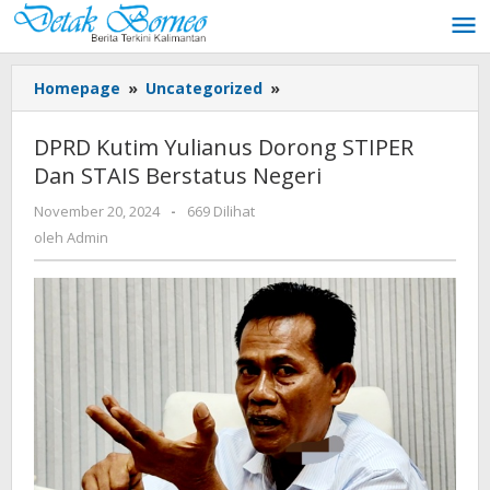
Lewati
ke
konten
DPRD
Homepage
»
Uncategorized
»
Kutim
Yulianus
DPRD Kutim Yulianus Dorong STIPER
Dorong
Dan STAIS Berstatus Negeri
STIPER
Dan
oleh
November 20, 2024
-
669 Dilihat
STAIS
Admin
oleh
Admin
Berstatus
Negeri