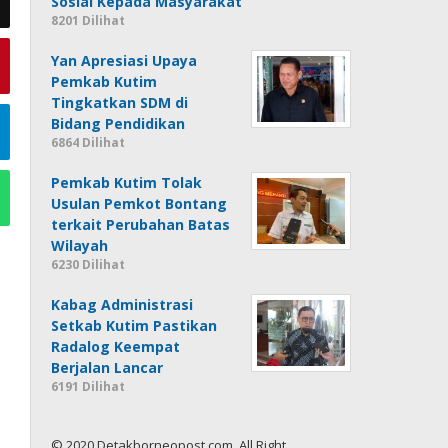
Sosial Kepada Masyarakat
8201 Dilihat
Yan Apresiasi Upaya
Pemkab Kutim
Tingkatkan SDM di
Bidang Pendidikan
6864 Dilihat
Pemkab Kutim Tolak
Usulan Pemkot Bontang
terkait Perubahan Batas
Wilayah
6230 Dilihat
Kabag Administrasi
Setkab Kutim Pastikan
Radalog Keempat
Berjalan Lancar
6191 Dilihat
© 2020 Detakborneopost.com, All Right