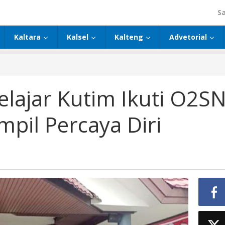
S
Kaltara
Kalsel
Kalteng
Advetorial
elajar Kutim Ikuti O2S
pil Percaya Diri