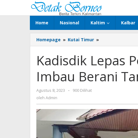
Lewati
ke
konten
Home
Nasional
Kaltim
Kalbar
Kadisdik
Homepage
»
Kutai Timur
»
Lepas
Pelajar
Kadisdik Lepas P
Kutim
Ikuti
Imbau Berani Tam
O2SN
Imbau
Berani
oleh
Agustus 8, 2023
-
900 Dilihat
Tampil
Admin
Percaya
oleh
Admin
Diri