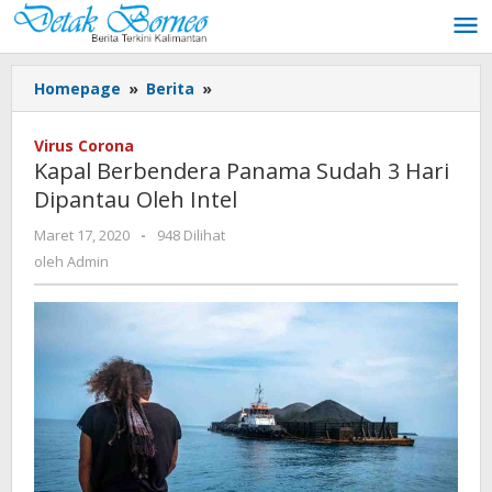
Lewati
ke
konten
Kapal
Homepage
»
Berita
»
Berbendera
Panama
Virus Corona
Sudah
Kapal Berbendera Panama Sudah 3 Hari
3
Dipantau Oleh Intel
Hari
Dipantau
oleh
Maret 17, 2020
-
948 Dilihat
Oleh
Admin
oleh
Admin
Intel