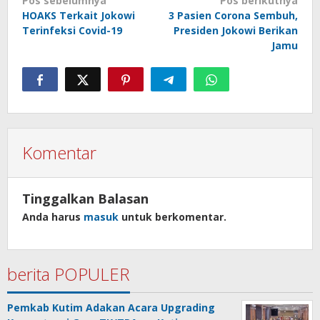
Navigasi
Pos sebelumnya
Pos berikutnya
pos
HOAKS Terkait Jokowi
3 Pasien Corona Sembuh,
Terinfeksi Covid-19
Presiden Jokowi Berikan
Jamu
Komentar
Tinggalkan Balasan
Anda harus
masuk
untuk berkomentar.
berita POPULER
Pemkab Kutim Adakan Acara Upgrading