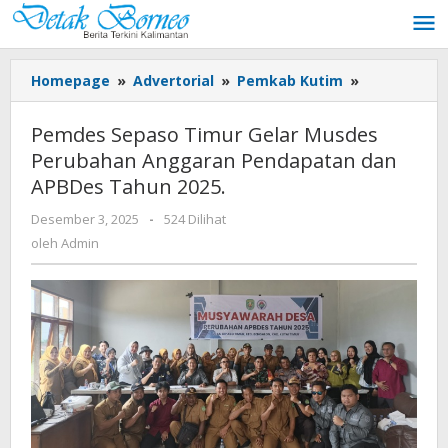
Lewati
ke
konten
Pemdes
Homepage
»
Advertorial
»
Pemkab Kutim
»
Sepaso
Timur
Pemdes Sepaso Timur Gelar Musdes
Gelar
Perubahan Anggaran Pendapatan dan
Musdes
APBDes Tahun 2025.
Perubahan
Anggaran
oleh
Desember 3, 2025
-
524 Dilihat
Pendapata
Admin
oleh
Admin
dan
APBDes
Tahun
2025.