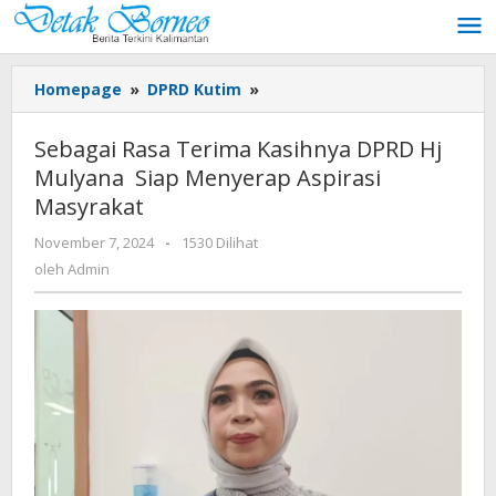
Lewati
ke
konten
Sebagai
Homepage
»
DPRD Kutim
»
Rasa
Terima
Sebagai Rasa Terima Kasihnya DPRD Hj
Kasihnya
Mulyana Siap Menyerap Aspirasi
DPRD
Masyrakat
Hj
Mulyana
oleh
November 7, 2024
-
1530 Dilihat
Siap
Admin
oleh
Admin
Menyerap
Aspirasi
Masyrakat