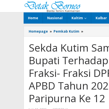
Lewati
ke
konten
Home
Nasional
Kaltim
Kalbar
Sekda
Homepage
»
Pemkab Kutim
»
Kutim
Sampaikan
Sekda Kutim Sa
Tanggapan
Bupati
Bupati Terhada
Terhadap
Pandangan
Umum
Fraksi- Fraksi D
Fraksi-
Fraksi
APBD Tahun 202
DPRD
Terkait
Raperda
Paripurna Ke 12
APBD
Tahun
2022