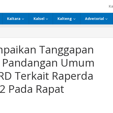
Ka
Kaltara
Kalsel
Kalteng
Advetorial
mpaikan Tanggapan
p Pandangan Umum
PRD Terkait Raperda
2 Pada Rapat