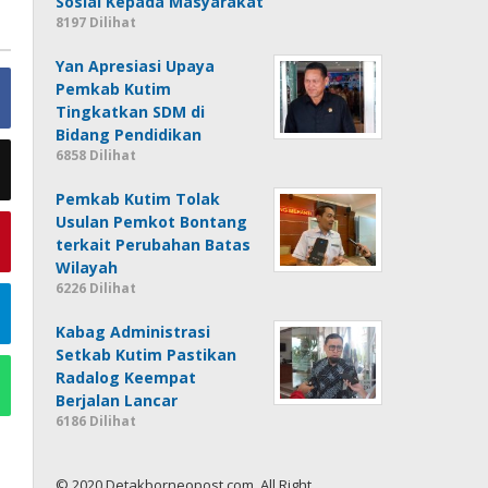
Sosial Kepada Masyarakat
8197 Dilihat
Yan Apresiasi Upaya
Pemkab Kutim
Tingkatkan SDM di
Bidang Pendidikan
6858 Dilihat
Pemkab Kutim Tolak
Usulan Pemkot Bontang
terkait Perubahan Batas
Wilayah
6226 Dilihat
Kabag Administrasi
Setkab Kutim Pastikan
Radalog Keempat
Berjalan Lancar
6186 Dilihat
© 2020 Detakborneopost.com, All Right