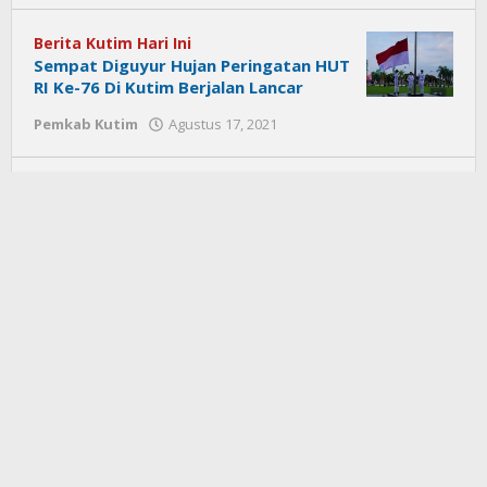
Berita Kutim Hari Ini
Sempat Diguyur Hujan Peringatan HUT
RI Ke-76 Di Kutim Berjalan Lancar
oleh
Pemkab Kutim
Agustus 17, 2021
Admin
Berita Kutim Hari Ini
Pilkades di Kutim Berubah Jadwal
oleh
Pemkab Kutim
Agustus 17, 2021
Admin
Berita Kutim Hari Ini
Penyekatan Diganti Dengan Yustisi
oleh
Pemkab Kutim
Agustus 10, 2021
Admin
Berita Kutim Hari Ini
Dinkes Temukan 1 Warga Reaktif Saat