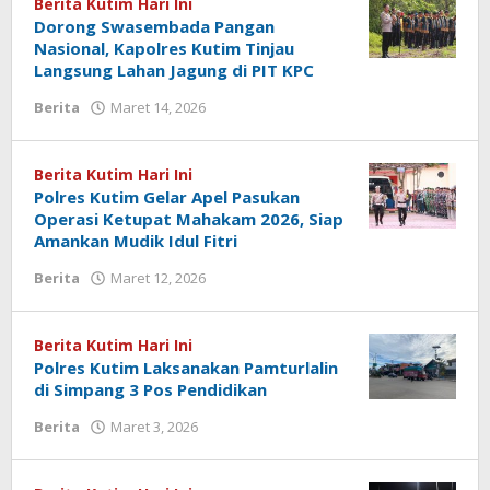
Berita Kutim Hari Ini
Dorong Swasembada Pangan
Nasional, Kapolres Kutim Tinjau
Langsung Lahan Jagung di PIT KPC
oleh
Berita
Maret 14, 2026
Admin
Berita Kutim Hari Ini
Polres Kutim Gelar Apel Pasukan
Operasi Ketupat Mahakam 2026, Siap
Amankan Mudik Idul Fitri
oleh
Berita
Maret 12, 2026
Admin
Berita Kutim Hari Ini
Polres Kutim Laksanakan Pamturlalin
di Simpang 3 Pos Pendidikan
oleh
Berita
Maret 3, 2026
Admin