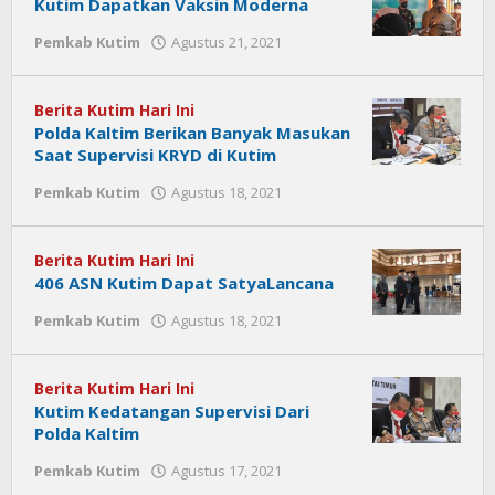
Kutim Dapatkan Vaksin Moderna
oleh
Pemkab Kutim
Agustus 21, 2021
Admin
Berita Kutim Hari Ini
Polda Kaltim Berikan Banyak Masukan
Saat Supervisi KRYD di Kutim
oleh
Pemkab Kutim
Agustus 18, 2021
Admin
Berita Kutim Hari Ini
406 ASN Kutim Dapat SatyaLancana
oleh
Pemkab Kutim
Agustus 18, 2021
Admin
Berita Kutim Hari Ini
Kutim Kedatangan Supervisi Dari
Polda Kaltim
oleh
Pemkab Kutim
Agustus 17, 2021
Admin